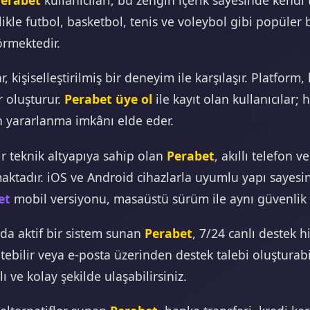
erabet
kullanıcıları, bu zengin içerik sayesinde kendi
ellikle futbol, basketbol, tenis ve voleybol gibi popüle
örmektedir.
, kişiselleştirilmiş bir deneyim ile karşılaşır. Platform,
r oluşturur.
Perabet üye ol
ile kayıt olan kullanıcılar;
an yararlanma imkânı elde eder.
r teknik altyapıya sahip olan
Perabet
, akıllı telefon v
ktadır. iOS ve Android cihazlarla uyumlu yapı sayesin
et
mobil versiyonu, masaüstü sürüm ile aynı güvenlik s
da aktif bir sistem sunan
Perabet
, 7/24 canlı destek h
etebilir veya e-posta üzerinden destek talebi oluşturabi
 ve kolay şekilde ulaşabilirsiniz.