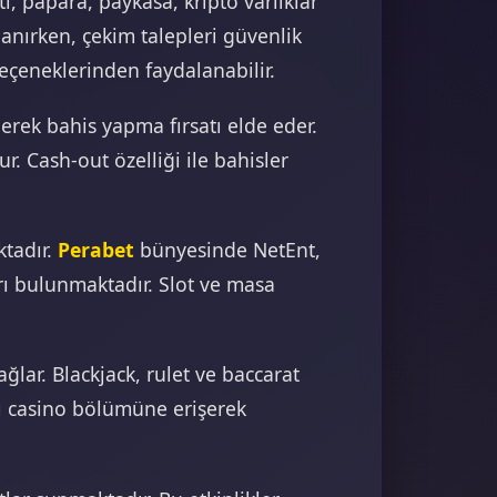
tı, papara, paykasa, kripto varlıklar
lanırken, çekim talepleri güvenlik
eçeneklerinden faydalanabilir.
derek bahis yapma fırsatı elde eder.
. Cash-out özelliği ile bahisler
ktadır.
Perabet
bünyesinde NetEnt,
ı bulunmaktadır. Slot ve masa
lar. Blackjack, rulet ve baccarat
ı casino bölümüne erişerek