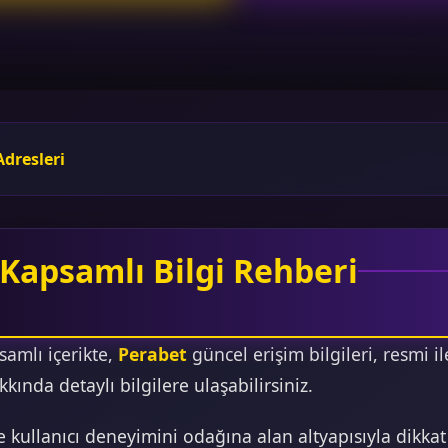
Adresleri
Kapsamlı Bilgi Rehberi
nyasında güven, performans ve erişilebilirlik kriterler
t giriş
adresleri belirli periyotlarla güncellenerek kulla
samlı içerikte,
Perabet
güncel erişim bilgileri, resmi il
ında detaylı bilgilere ulaşabilirsiniz.
 kullanıcı deneyimini odağına alan altyapısıyla dikkat ç