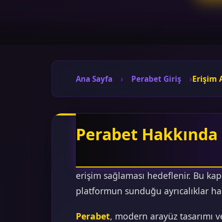
›
›
Erişim 
Ana Sayfa
Perabet Giriş
Perabet Hakkında 
Perabet
, online bahis ve casino dü
çıkan platformlardan biridir.
Perabe
erişim sağlaması hedeflenir. Bu kap
platformun sunduğu ayrıcalıklar hakk
Perabet
, modern arayüz tasarımı ve