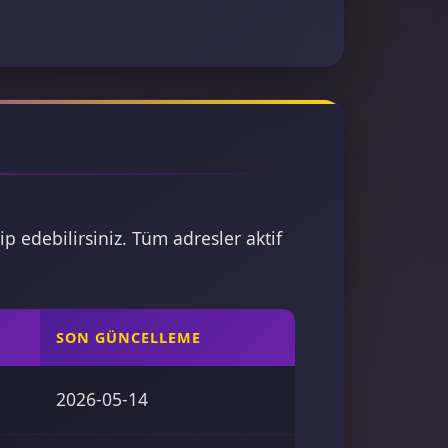
p edebilirsiniz. Tüm adresler aktif
SON GÜNCELLEME
2026-05-14