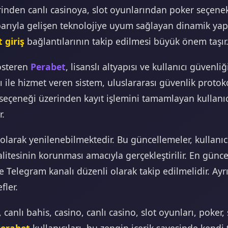
rinden canlı casinoya, slot oyunlarından poker seçene
tibarıyla gelişen teknolojiye uyum sağlayan dinamik ya
 giriş
bağlantılarının takip edilmesi büyük önem taşır
österen
Perabet
, lisanslı altyapısı ve kullanıcı güvenl
sı ile hizmet veren sistem, uluslararası güvenlik protok
seçeneği üzerinden kayıt işlemini tamamlayan kullanı
r.
larak yenilenebilmektedir. Bu güncellemeler, kullanıc
litesinin korunması amacıyla gerçekleştirilir. En günc
e Telegram kanalı düzenli olarak takip edilmelidir. Ayr
fler.
canlı bahis, casino, canlı casino, slot oyunları, poker,