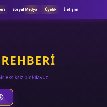
eri
Sosyal Medya
Üyelik
İletişim
 REHBERI
r eksiksiz bir kılavuz