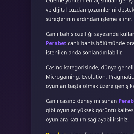
Ödeme yöntemleri açısından geniş 
ve dijital cüzdan çözümlerini destek
süreçlerinin ardından işleme alınır.
Canlı bahis özelliği sayesinde kulla
Perabet
canlı bahis bölümünde oranl
istenilen anda sonlandırılabilir.
Casino kategorisinde, dünya genelin
Microgaming, Evolution, Pragmatic 
oyunları başta olmak üzere geniş k
Canlı casino deneyimi sunan
Perab
gibi oyunlar yüksek görüntü kalitesi 
oyunlara katılım sağlayabilirsiniz.