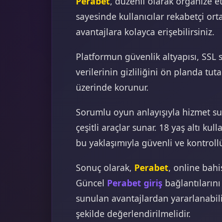
Perabet
, düzenli olarak organize et
sayesinde kullanıcılar rekabetçi ort
avantajlara kolayca erişebilirsiniz.
Platformun güvenlik altyapısı, SSL s
verilerinin gizliliğini ön planda tut
üzerinde korunur.
Sorumlu oyun anlayışıyla hizmet 
çeşitli araçlar sunar. 18 yaş altı ku
bu yaklaşımıyla güvenli ve kontrol
Sonuç olarak,
Perabet
, online bahi
Güncel
Perabet giriş
bağlantılarını 
sunulan avantajlardan yararlanabili
şekilde değerlendirilmelidir.