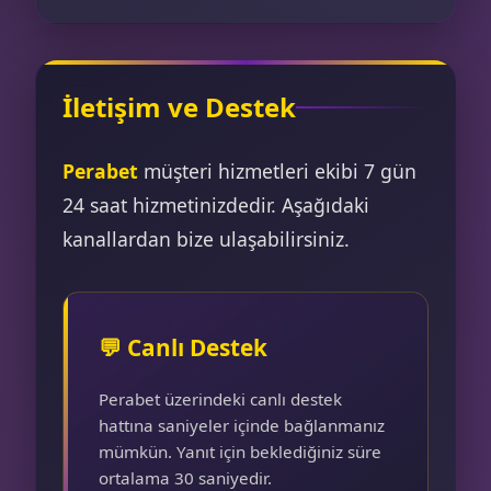
İletişim ve Destek
Perabet
müşteri hizmetleri ekibi 7 gün
24 saat hizmetinizdedir. Aşağıdaki
kanallardan bize ulaşabilirsiniz.
💬 Canlı Destek
Perabet üzerindeki canlı destek
hattına saniyeler içinde bağlanmanız
mümkün. Yanıt için beklediğiniz süre
ortalama 30 saniyedir.