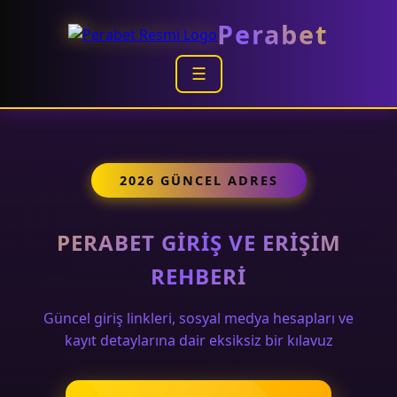
Perabet
☰
2026 GÜNCEL ADRES
PERABET GIRIŞ VE ERIŞIM
REHBERI
Güncel giriş linkleri, sosyal medya hesapları ve
kayıt detaylarına dair eksiksiz bir kılavuz