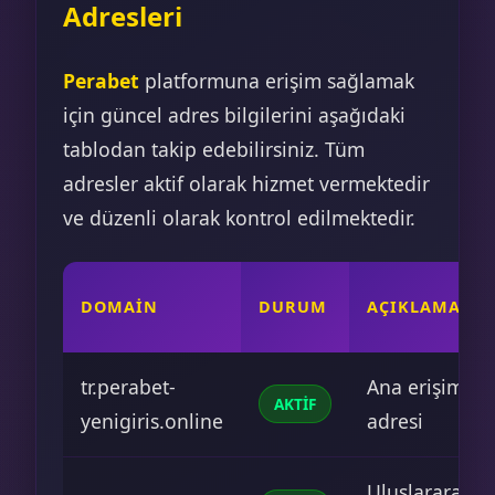
Adresleri
Perabet
platformuna erişim sağlamak
için güncel adres bilgilerini aşağıdaki
tablodan takip edebilirsiniz. Tüm
adresler aktif olarak hizmet vermektedir
ve düzenli olarak kontrol edilmektedir.
DOMAIN
DURUM
AÇIKLAMA
tr.perabet-
Ana erişim
AKTİF
yenigiris.online
adresi
Uluslararası