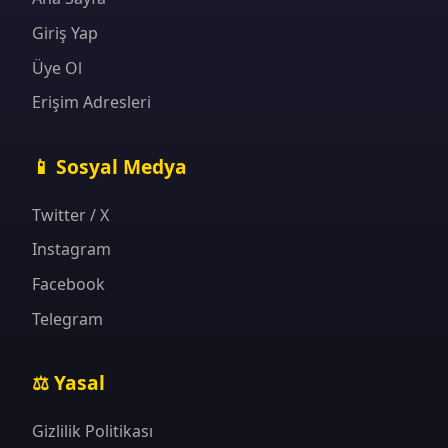
Giriş Yap
Üye Ol
Erişim Adresleri
📱 Sosyal Medya
Twitter / X
Instagram
Facebook
Telegram
⚖️ Yasal
Gizlilik Politikası