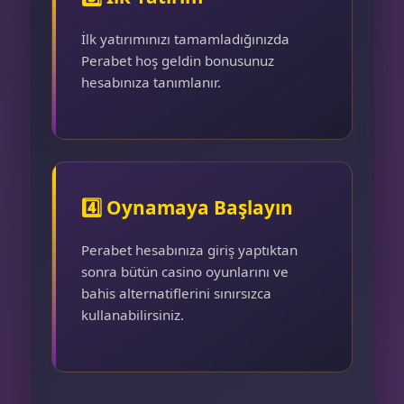
İlk yatırımınızı tamamladığınızda
Perabet hoş geldin bonusunuz
hesabınıza tanımlanır.
4️⃣ Oynamaya Başlayın
Perabet hesabınıza giriş yaptıktan
sonra bütün casino oyunlarını ve
bahis alternatiflerini sınırsızca
kullanabilirsiniz.