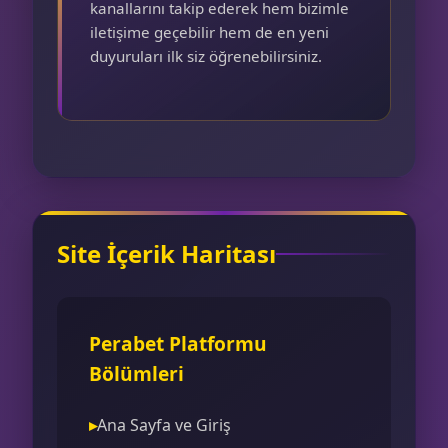
kanallarını takip ederek hem bizimle
iletişime geçebilir hem de en yeni
duyuruları ilk siz öğrenebilirsiniz.
Site İçerik Haritası
Perabet Platformu
Bölümleri
Ana Sayfa ve Giriş