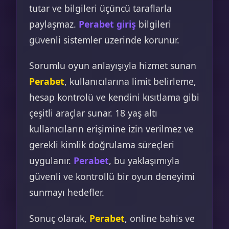
tutar ve bilgileri üçüncü taraflarla
paylaşmaz.
Perabet giriş
bilgileri
güvenli sistemler üzerinde korunur.
Sorumlu oyun anlayışıyla hizmet sunan
Perabet
, kullanıcılarına limit belirleme,
hesap kontrolü ve kendini kısıtlama gibi
çeşitli araçlar sunar. 18 yaş altı
kullanıcıların erişimine izin verilmez ve
gerekli kimlik doğrulama süreçleri
uygulanır.
Perabet
, bu yaklaşımıyla
güvenli ve kontrollü bir oyun deneyimi
sunmayı hedefler.
Sonuç olarak,
Perabet
, online bahis ve