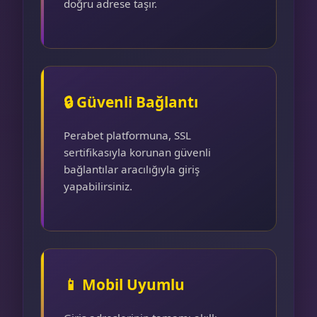
doğru adrese taşır.
🔒 Güvenli Bağlantı
Perabet platformuna, SSL
sertifikasıyla korunan güvenli
bağlantılar aracılığıyla giriş
yapabilirsiniz.
📱 Mobil Uyumlu