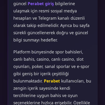
güncel
Perabet giriş
bilgilerine
ulaşmak için resmi sosyal medya
hesapları ve Telegram kanalı düzenli
olarak takip edilmelidir. Ayrıca bu sayfa
sürekli güncellenerek doğru ve güncel
bilgi sunmayı hedefler.
Platform bünyesinde spor bahisleri,
canlı bahis, casino, canlı casino, slot
oyunları, poker, sanal sporlar ve e-spor
gibi geniş bir içerik çeşitliliği
bulunmaktadır.
Perabet
kullanıcıları, bu
zengin içerik sayesinde kendi
tercihlerine uygun bahis ve oyun
seçeneklerine hızlıca erişebilir. Özellikle