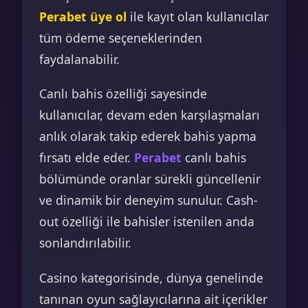
Perabet üye ol
ile kayıt olan kullanıcılar
tüm ödeme seçeneklerinden
faydalanabilir.
Canlı bahis özelliği sayesinde
kullanıcılar, devam eden karşılaşmaları
anlık olarak takip ederek bahis yapma
fırsatı elde eder.
Perabet
canlı bahis
bölümünde oranlar sürekli güncellenir
ve dinamik bir deneyim sunulur. Cash-
out özelliği ile bahisler istenilen anda
sonlandırılabilir.
Casino kategorisinde, dünya genelinde
tanınan oyun sağlayıcılarına ait içerikler