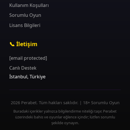
Kullanım Koşulları
Sorumlu Oyun
Lisans Bilgileri
📞 İletişim
[email protected]
Canlı Destek
İstanbul
,
Türkiye
2026
Perabet
. Tüm hakları saklıdır. | 18+ Sorumlu Oyun
Buradaki içerikler yalnızca bilgilendirme niteliği taşır. Perabet
üzerindeki bahis ve oyunlar eğlence içindir; lütfen sorumlu
şekilde oynayın.