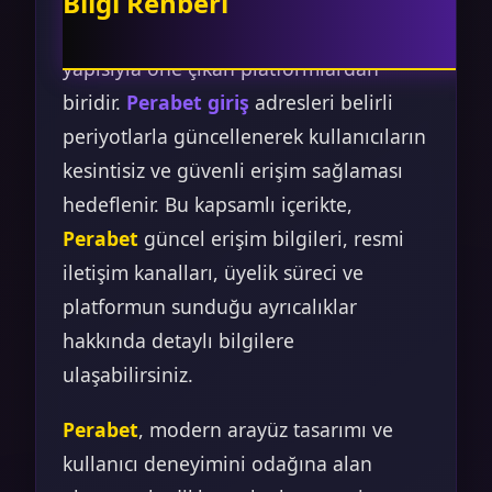
Bilgi Rehberi
erişilebilirlik kriterlerini ön planda tutan
yapısıyla öne çıkan platformlardan
biridir.
Perabet giriş
adresleri belirli
periyotlarla güncellenerek kullanıcıların
kesintisiz ve güvenli erişim sağlaması
hedeflenir. Bu kapsamlı içerikte,
Perabet
güncel erişim bilgileri, resmi
iletişim kanalları, üyelik süreci ve
platformun sunduğu ayrıcalıklar
hakkında detaylı bilgilere
ulaşabilirsiniz.
Perabet
, modern arayüz tasarımı ve
kullanıcı deneyimini odağına alan