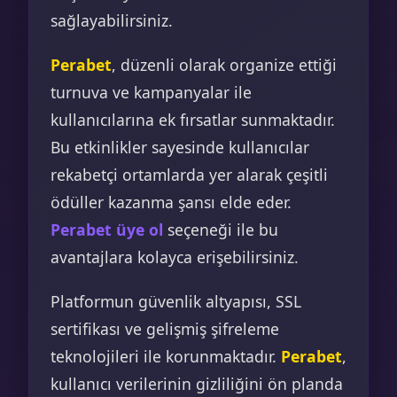
sağlayabilirsiniz.
Perabet
, düzenli olarak organize ettiği
turnuva ve kampanyalar ile
kullanıcılarına ek fırsatlar sunmaktadır.
Bu etkinlikler sayesinde kullanıcılar
rekabetçi ortamlarda yer alarak çeşitli
ödüller kazanma şansı elde eder.
Perabet üye ol
seçeneği ile bu
avantajlara kolayca erişebilirsiniz.
Platformun güvenlik altyapısı, SSL
sertifikası ve gelişmiş şifreleme
teknolojileri ile korunmaktadır.
Perabet
,
kullanıcı verilerinin gizliliğini ön planda