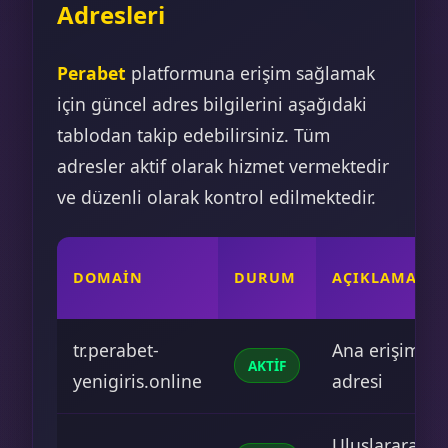
Adresleri
Perabet
platformuna erişim sağlamak
için güncel adres bilgilerini aşağıdaki
tablodan takip edebilirsiniz. Tüm
adresler aktif olarak hizmet vermektedir
ve düzenli olarak kontrol edilmektedir.
DOMAIN
DURUM
AÇIKLAMA
tr.perabet-
Ana erişim
AKTİF
yenigiris.online
adresi
Uluslararası