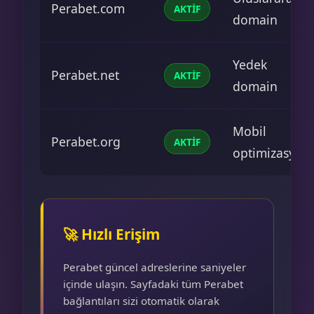
Perabet.com
AKTİF
domain
Yedek
Perabet.net
AKTİF
domain
Mobil
Perabet.org
AKTİF
optimizasyon
🚀 Hızlı Erişim
Perabet güncel adreslerine saniyeler
içinde ulaşın. Sayfadaki tüm Perabet
bağlantıları sizi otomatik olarak