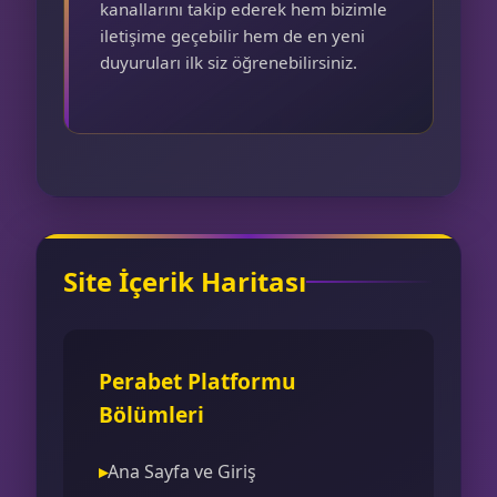
kanallarını takip ederek hem bizimle
iletişime geçebilir hem de en yeni
duyuruları ilk siz öğrenebilirsiniz.
Site İçerik Haritası
Perabet Platformu
Bölümleri
Ana Sayfa ve Giriş