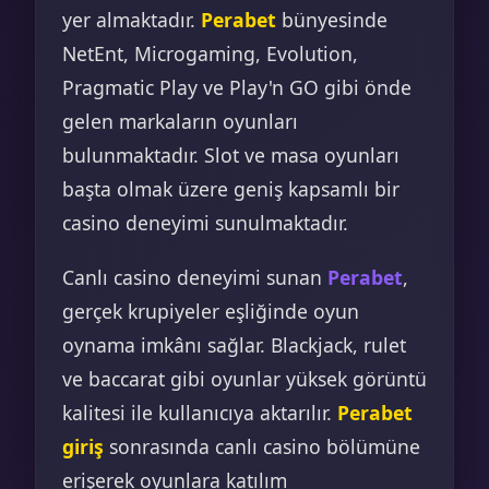
yer almaktadır.
Perabet
bünyesinde
NetEnt, Microgaming, Evolution,
Pragmatic Play ve Play'n GO gibi önde
gelen markaların oyunları
bulunmaktadır. Slot ve masa oyunları
başta olmak üzere geniş kapsamlı bir
casino deneyimi sunulmaktadır.
Canlı casino deneyimi sunan
Perabet
,
gerçek krupiyeler eşliğinde oyun
oynama imkânı sağlar. Blackjack, rulet
ve baccarat gibi oyunlar yüksek görüntü
kalitesi ile kullanıcıya aktarılır.
Perabet
giriş
sonrasında canlı casino bölümüne
erişerek oyunlara katılım