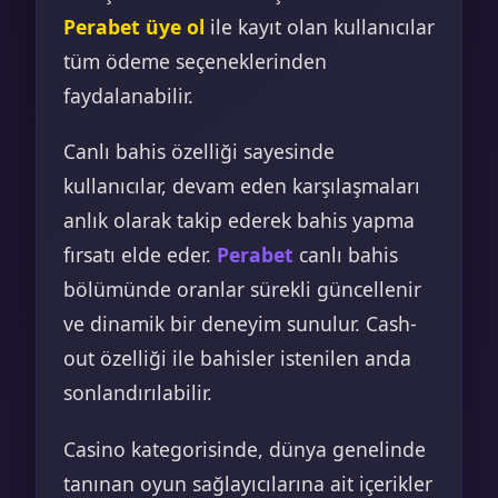
Perabet üye ol
ile kayıt olan kullanıcılar
tüm ödeme seçeneklerinden
faydalanabilir.
Canlı bahis özelliği sayesinde
kullanıcılar, devam eden karşılaşmaları
anlık olarak takip ederek bahis yapma
fırsatı elde eder.
Perabet
canlı bahis
bölümünde oranlar sürekli güncellenir
ve dinamik bir deneyim sunulur. Cash-
out özelliği ile bahisler istenilen anda
sonlandırılabilir.
Casino kategorisinde, dünya genelinde
tanınan oyun sağlayıcılarına ait içerikler