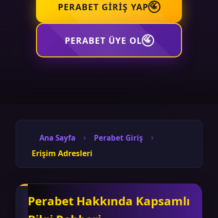
PERABET GIRIŞ YAP
PERABET ÜYE OL
›
›
Ana Sayfa
Perabet Giriş
Erişim Adresleri
Perabet Hakkında Kapsamlı
Perabet
, online bahis ve casino
dünyasında güven, performans ve