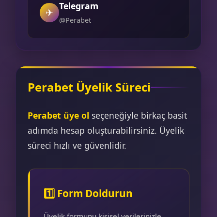
Telegram
✈
@Perabet
Perabet Üyelik Süreci
Perabet üye ol
seçeneğiyle birkaç basit
adımda hesap oluşturabilirsiniz. Üyelik
süreci hızlı ve güvenlidir.
1️⃣ Form Doldurun
Üyelik formunu kişisel verilerinizle