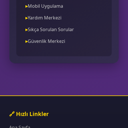
Mobil Uygulama
Yardım Merkezi
Sıkça Sorulan Sorular
Güvenlik Merkezi
🔗 Hızlı Linkler
Ana Sayfa