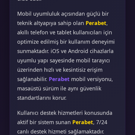
Mobil uyumluluk açısından güçlü bir
teknik altyapıya sahip olan
Perabet
,
akıllı telefon ve tablet kullanıcıları için
optimize edilmiş bir kullanım deneyimi
sunmaktadır. iOS ve Android cihazlarla
uyumlu yapı sayesinde mobil tarayıcı
üzerinden hızlı ve kesintisiz erişim
sağlanabilir.
Perabet
mobil versiyonu,
masaüstü sürüm ile aynı güvenlik
standartlarını korur.
Kullanıcı destek hizmetleri konusunda
aktif bir sistem sunan
Perabet
, 7/24
canlı destek hizmeti sağlamaktadır.