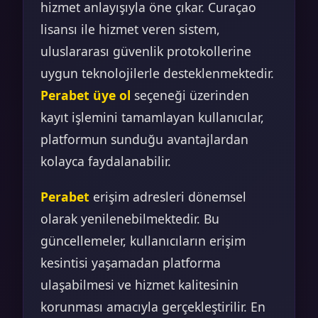
hizmet anlayışıyla öne çıkar. Curaçao
lisansı ile hizmet veren sistem,
uluslararası güvenlik protokollerine
uygun teknolojilerle desteklenmektedir.
Perabet üye ol
seçeneği üzerinden
kayıt işlemini tamamlayan kullanıcılar,
platformun sunduğu avantajlardan
kolayca faydalanabilir.
Perabet
erişim adresleri dönemsel
olarak yenilenebilmektedir. Bu
güncellemeler, kullanıcıların erişim
kesintisi yaşamadan platforma
ulaşabilmesi ve hizmet kalitesinin
korunması amacıyla gerçekleştirilir. En