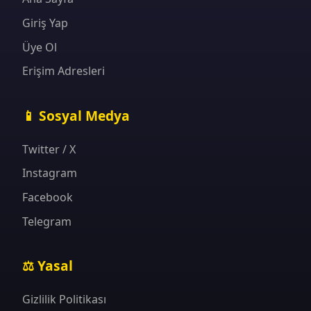
Giriş Yap
Üye Ol
Erişim Adresleri
📱 Sosyal Medya
Twitter / X
Instagram
Facebook
Telegram
⚖️ Yasal
Gizlilik Politikası