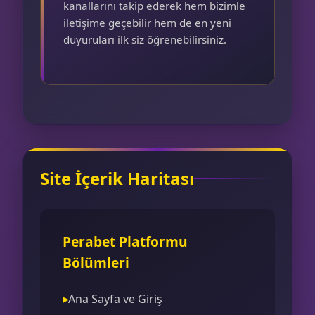
kanallarını takip ederek hem bizimle
iletişime geçebilir hem de en yeni
duyuruları ilk siz öğrenebilirsiniz.
Site İçerik Haritası
Perabet Platformu
Bölümleri
Ana Sayfa ve Giriş