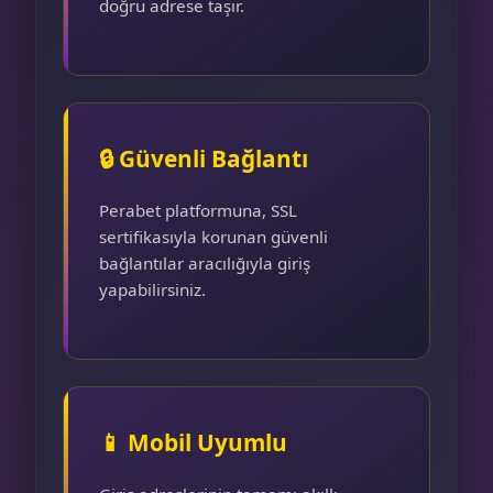
doğru adrese taşır.
🔒 Güvenli Bağlantı
Perabet platformuna, SSL
sertifikasıyla korunan güvenli
bağlantılar aracılığıyla giriş
yapabilirsiniz.
📱 Mobil Uyumlu