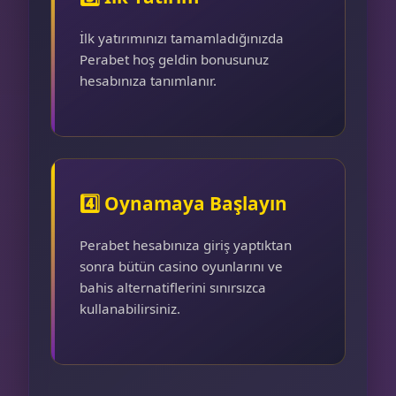
İlk yatırımınızı tamamladığınızda
Perabet hoş geldin bonusunuz
hesabınıza tanımlanır.
4️⃣ Oynamaya Başlayın
Perabet hesabınıza giriş yaptıktan
sonra bütün casino oyunlarını ve
bahis alternatiflerini sınırsızca
kullanabilirsiniz.