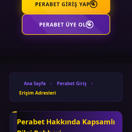
PERABET GIRIŞ YAP
PERABET ÜYE OL
›
›
Ana Sayfa
Perabet Giriş
Erişim Adresleri
Perabet Hakkında Kapsamlı
Perabet
, online bahis ve casino
dünyasında güven, performans ve