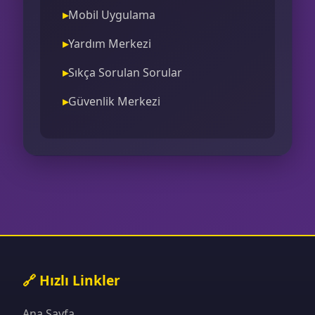
Mobil Uygulama
Yardım Merkezi
Sıkça Sorulan Sorular
Güvenlik Merkezi
🔗 Hızlı Linkler
Ana Sayfa