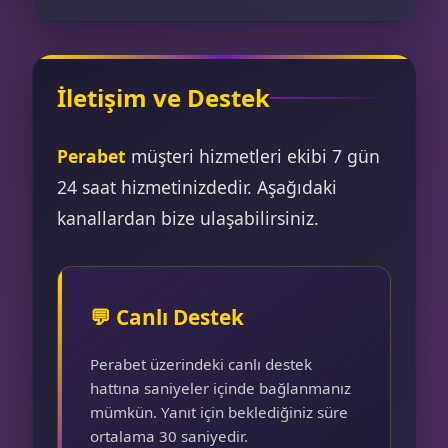
İletişim ve Destek
Perabet
müşteri hizmetleri ekibi 7 gün
24 saat hizmetinizdedir. Aşağıdaki
kanallardan bize ulaşabilirsiniz.
💬 Canlı Destek
Perabet üzerindeki canlı destek
hattına saniyeler içinde bağlanmanız
mümkün. Yanıt için beklediğiniz süre
ortalama 30 saniyedir.