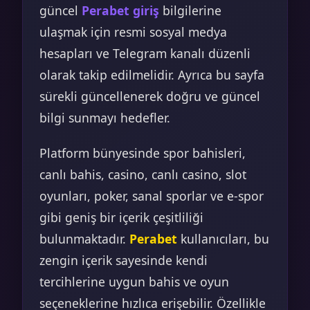
güncel
Perabet giriş
bilgilerine
ulaşmak için resmi sosyal medya
hesapları ve Telegram kanalı düzenli
olarak takip edilmelidir. Ayrıca bu sayfa
sürekli güncellenerek doğru ve güncel
bilgi sunmayı hedefler.
Platform bünyesinde spor bahisleri,
canlı bahis, casino, canlı casino, slot
oyunları, poker, sanal sporlar ve e-spor
gibi geniş bir içerik çeşitliliği
bulunmaktadır.
Perabet
kullanıcıları, bu
zengin içerik sayesinde kendi
tercihlerine uygun bahis ve oyun
seçeneklerine hızlıca erişebilir. Özellikle