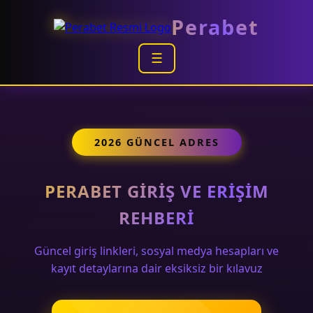
Perabet
☰
2026 GÜNCEL ADRES
PERABET GIRIŞ VE ERIŞIM
REHBERI
Güncel giriş linkleri, sosyal medya hesapları ve
kayıt detaylarına dair eksiksiz bir kılavuz