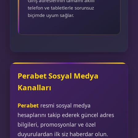
Giriş adreslerinin tamamı akıllı
telefon ve tabletlerle sorunsuz
biçimde uyum sağlar.
Perabet Sosyal Medya
Kanalları
Perabet
resmi sosyal medya
hesaplarını takip ederek güncel adres
bilgileri, promosyonlar ve özel
duyurulardan ilk siz haberdar olun.