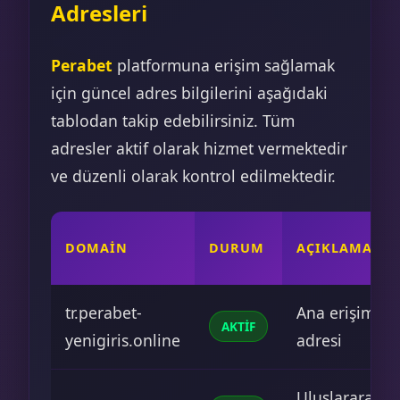
Adresleri
Perabet
platformuna erişim sağlamak
için güncel adres bilgilerini aşağıdaki
tablodan takip edebilirsiniz. Tüm
adresler aktif olarak hizmet vermektedir
ve düzenli olarak kontrol edilmektedir.
DOMAIN
DURUM
AÇIKLAMA
tr.perabet-
Ana erişim
AKTİF
yenigiris.online
adresi
Uluslararası