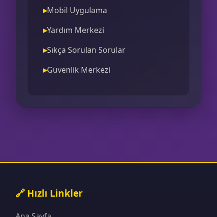
Mobil Uygulama
Yardım Merkezi
Sıkça Sorulan Sorular
Güvenlik Merkezi
🔗 Hızlı Linkler
Ana Sayfa