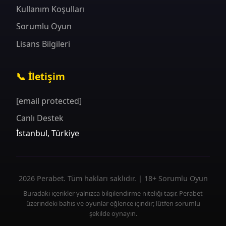
Kullanım Koşulları
Sorumlu Oyun
Lisans Bilgileri
📞 İletişim
[email protected]
Canlı Destek
İstanbul
,
Türkiye
2026
Perabet
. Tüm hakları saklıdır. | 18+ Sorumlu Oyun
Buradaki içerikler yalnızca bilgilendirme niteliği taşır. Perabet
üzerindeki bahis ve oyunlar eğlence içindir; lütfen sorumlu
şekilde oynayın.