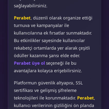
sağlayabilirsiniz.
Perabet
, düzenli olarak organize ettiği
turnuva ve kampanyalar ile
kullanıcılarına ek fırsatlar sunmaktadır.
Bu etkinlikler sayesinde kullanıcılar
rekabetçi ortamlarda yer alarak çeşitli
ödüller kazanma şansı elde eder.
Perabet üye ol
seçeneği ile bu
avantajlara kolayca erişebilirsiniz.
Platformun güvenlik altyapısı, SSL
sertifikası ve gelişmiş şifreleme
teknolojileri ile korunmaktadır.
Perabet
,
kullanıcı verilerinin gizliliğini ön planda