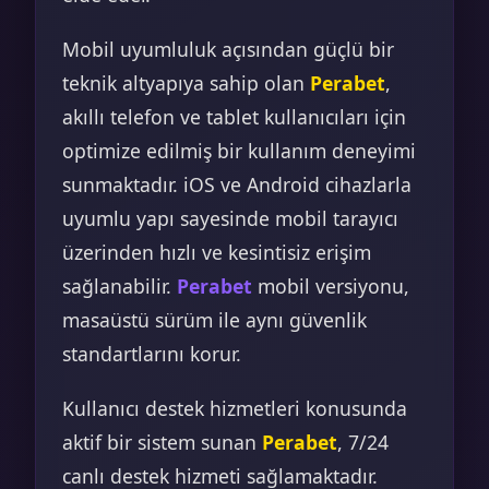
Mobil uyumluluk açısından güçlü bir
teknik altyapıya sahip olan
Perabet
,
akıllı telefon ve tablet kullanıcıları için
optimize edilmiş bir kullanım deneyimi
sunmaktadır. iOS ve Android cihazlarla
uyumlu yapı sayesinde mobil tarayıcı
üzerinden hızlı ve kesintisiz erişim
sağlanabilir.
Perabet
mobil versiyonu,
masaüstü sürüm ile aynı güvenlik
standartlarını korur.
Kullanıcı destek hizmetleri konusunda
aktif bir sistem sunan
Perabet
, 7/24
canlı destek hizmeti sağlamaktadır.