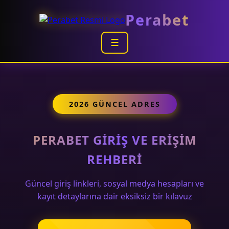
Perabet
☰
2026 GÜNCEL ADRES
PERABET GIRIŞ VE ERIŞIM
REHBERI
Güncel giriş linkleri, sosyal medya hesapları ve
kayıt detaylarına dair eksiksiz bir kılavuz