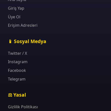
Giriş Yap
Üye Ol
Erişim Adresleri
📱 Sosyal Medya
Twitter / X
Instagram
Facebook
Telegram
⚖️ Yasal
Gizlilik Politikası