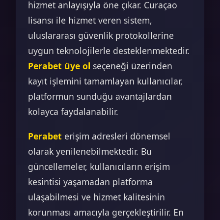
hizmet anlayışıyla öne çıkar. Curaçao
lisansı ile hizmet veren sistem,
uluslararası güvenlik protokollerine
uygun teknolojilerle desteklenmektedir.
Perabet üye ol
seçeneği üzerinden
kayıt işlemini tamamlayan kullanıcılar,
platformun sunduğu avantajlardan
kolayca faydalanabilir.
Perabet
erişim adresleri dönemsel
olarak yenilenebilmektedir. Bu
güncellemeler, kullanıcıların erişim
kesintisi yaşamadan platforma
ulaşabilmesi ve hizmet kalitesinin
korunması amacıyla gerçekleştirilir. En