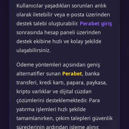
Kullanıcılar yaşadıkları sorunları anlık
olarak iletebilir veya e-posta üzerinden
destek talebi oluşturabilir.
Perabet giriş
sonrasında hesap paneli üzerinden
destek ekibine hızlı ve kolay şekilde
ulaşabilirsiniz.
Ödeme yöntemleri açısından geniş
alternatifler sunan
Perabet
, banka
transferi, kredi kartı, papara, paykasa,
kripto varlıklar ve dijital cüzdan
çözümlerini desteklemektedir. Para
yatırma işlemleri hızlı şekilde
tamamlanırken, çekim talepleri güvenlik
süreçlerinin ardından işleme alınır.