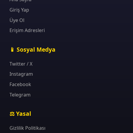
Giriş Yap
Üye Ol
Erişim Adresleri
📱 Sosyal Medya
Twitter / X
Instagram
Facebook
Telegram
⚖️ Yasal
Gizlilik Politikası