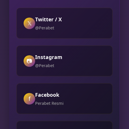
Twitter / X
𝕏
@Perabet
Instagram
📷
@Perabet
Facebook
f
Perabet Resmi