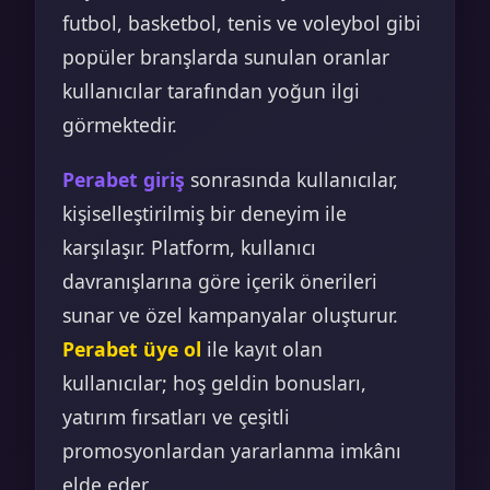
futbol, basketbol, tenis ve voleybol gibi
popüler branşlarda sunulan oranlar
kullanıcılar tarafından yoğun ilgi
görmektedir.
Perabet giriş
sonrasında kullanıcılar,
kişiselleştirilmiş bir deneyim ile
karşılaşır. Platform, kullanıcı
davranışlarına göre içerik önerileri
sunar ve özel kampanyalar oluşturur.
Perabet üye ol
ile kayıt olan
kullanıcılar; hoş geldin bonusları,
yatırım fırsatları ve çeşitli
promosyonlardan yararlanma imkânı
elde eder.