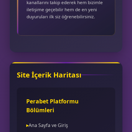
kanallarını takip ederek hem bizimle
iletişime geçebilir hem de en yeni
duyuruları ilk siz öğrenebilirsiniz.
Site İçerik Haritası
Perabet Platformu
Bölümleri
Ana Sayfa ve Giriş