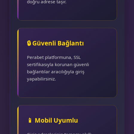
doğru adrese taşır.
🔒 Güvenli Bağlantı
Perabet platformuna, SSL
sertifikasıyla korunan güvenli
bağlantılar aracılığıyla giriş
yapabilirsiniz.
📱 Mobil Uyumlu