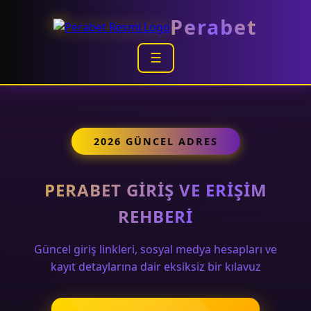
Perabet
☰
2026 GÜNCEL ADRES
PERABET GIRIŞ VE ERIŞIM
REHBERI
Güncel giriş linkleri, sosyal medya hesapları ve
kayıt detaylarına dair eksiksiz bir kılavuz