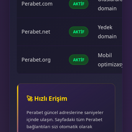
Perabet.com
AKTİF
domain
Yedek
Perabet.net
AKTİF
domain
Mobil
Perabet.org
AKTİF
optimizasyon
🚀 Hızlı Erişim
Perabet güncel adreslerine saniyeler
içinde ulaşın. Sayfadaki tüm Perabet
bağlantıları sizi otomatik olarak