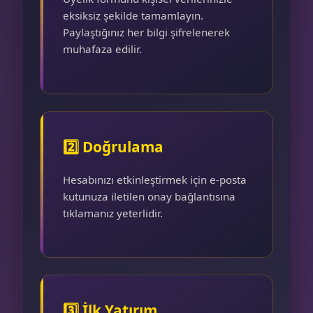
eksiksiz şekilde tamamlayın.
Paylaştığınız her bilgi şifrelenerek
muhafaza edilir.
2️⃣ Doğrulama
Hesabınızı etkinleştirmek için e-posta
kutunuza iletilen onay bağlantısına
tıklamanız yeterlidir.
3️⃣ İlk Yatırım