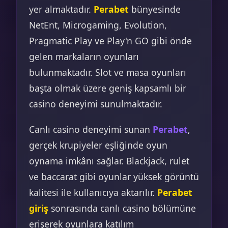
yer almaktadır.
Perabet
bünyesinde
NetEnt, Microgaming, Evolution,
Pragmatic Play ve Play'n GO gibi önde
gelen markaların oyunları
bulunmaktadır. Slot ve masa oyunları
başta olmak üzere geniş kapsamlı bir
casino deneyimi sunulmaktadır.
Canlı casino deneyimi sunan
Perabet
,
gerçek krupiyeler eşliğinde oyun
oynama imkânı sağlar. Blackjack, rulet
ve baccarat gibi oyunlar yüksek görüntü
kalitesi ile kullanıcıya aktarılır.
Perabet
giriş
sonrasında canlı casino bölümüne
erişerek oyunlara katılım