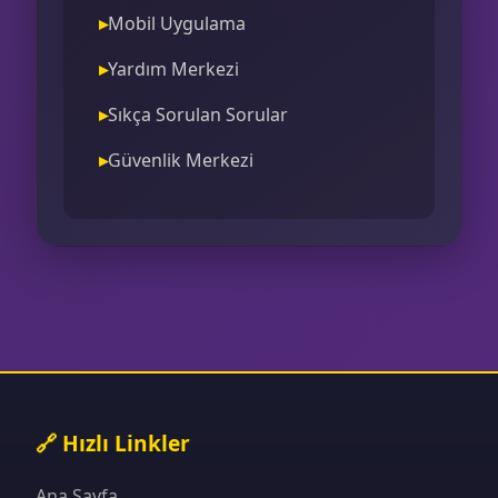
Mobil Uygulama
Yardım Merkezi
Sıkça Sorulan Sorular
Güvenlik Merkezi
🔗 Hızlı Linkler
Ana Sayfa