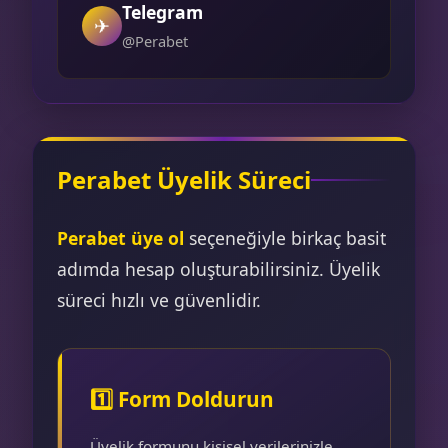
Telegram
✈
@Perabet
Perabet Üyelik Süreci
Perabet üye ol
seçeneğiyle birkaç basit
adımda hesap oluşturabilirsiniz. Üyelik
süreci hızlı ve güvenlidir.
1️⃣ Form Doldurun
Üyelik formunu kişisel verilerinizle