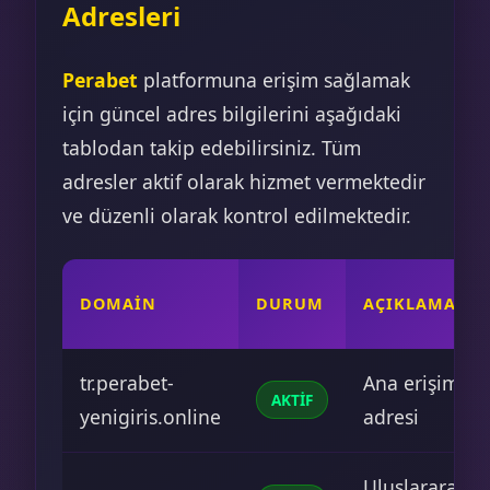
Adresleri
Perabet
platformuna erişim sağlamak
için güncel adres bilgilerini aşağıdaki
tablodan takip edebilirsiniz. Tüm
adresler aktif olarak hizmet vermektedir
ve düzenli olarak kontrol edilmektedir.
DOMAIN
DURUM
AÇIKLAMA
tr.perabet-
Ana erişim
AKTİF
yenigiris.online
adresi
Uluslararası