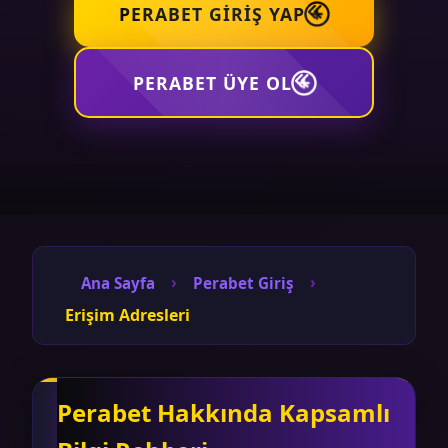
PERABET GIRIŞ YAP
PERABET ÜYE OL
›
›
Ana Sayfa
Perabet Giriş
Erişim Adresleri
Perabet Hakkında Kapsamlı
Perabet
, online bahis ve casino
dünyasında güven, performans ve