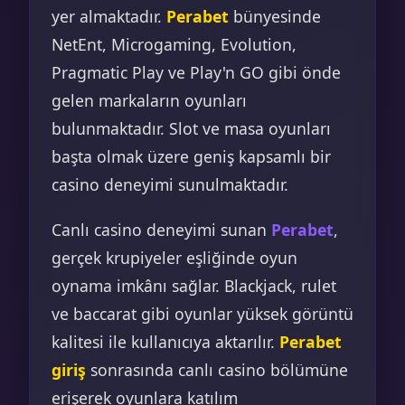
yer almaktadır.
Perabet
bünyesinde
NetEnt, Microgaming, Evolution,
Pragmatic Play ve Play'n GO gibi önde
gelen markaların oyunları
bulunmaktadır. Slot ve masa oyunları
başta olmak üzere geniş kapsamlı bir
casino deneyimi sunulmaktadır.
Canlı casino deneyimi sunan
Perabet
,
gerçek krupiyeler eşliğinde oyun
oynama imkânı sağlar. Blackjack, rulet
ve baccarat gibi oyunlar yüksek görüntü
kalitesi ile kullanıcıya aktarılır.
Perabet
giriş
sonrasında canlı casino bölümüne
erişerek oyunlara katılım