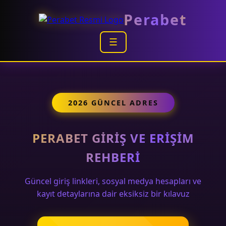
Perabet
☰
2026 GÜNCEL ADRES
PERABET GIRIŞ VE ERIŞIM
REHBERI
Güncel giriş linkleri, sosyal medya hesapları ve
kayıt detaylarına dair eksiksiz bir kılavuz