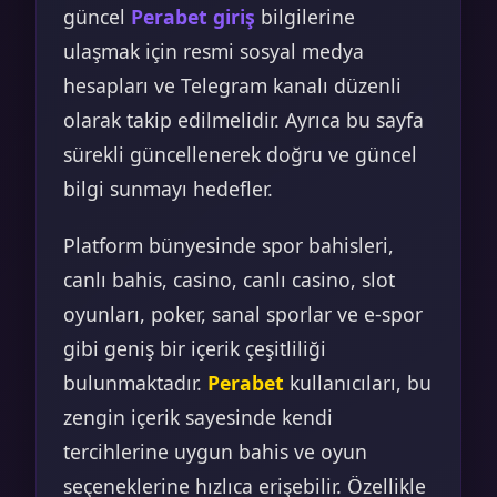
güncel
Perabet giriş
bilgilerine
ulaşmak için resmi sosyal medya
hesapları ve Telegram kanalı düzenli
olarak takip edilmelidir. Ayrıca bu sayfa
sürekli güncellenerek doğru ve güncel
bilgi sunmayı hedefler.
Platform bünyesinde spor bahisleri,
canlı bahis, casino, canlı casino, slot
oyunları, poker, sanal sporlar ve e-spor
gibi geniş bir içerik çeşitliliği
bulunmaktadır.
Perabet
kullanıcıları, bu
zengin içerik sayesinde kendi
tercihlerine uygun bahis ve oyun
seçeneklerine hızlıca erişebilir. Özellikle