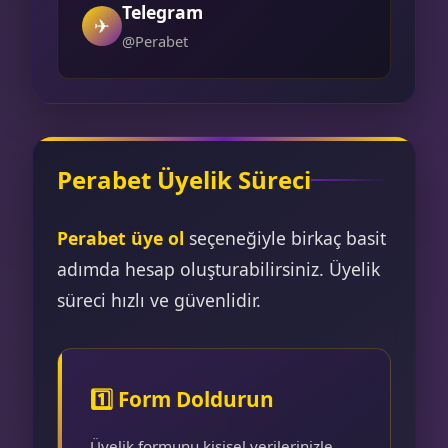
Telegram
✈
@Perabet
Perabet Üyelik Süreci
Perabet üye ol
seçeneğiyle birkaç basit
adımda hesap oluşturabilirsiniz. Üyelik
süreci hızlı ve güvenlidir.
1️⃣ Form Doldurun
Üyelik formunu kişisel verilerinizle