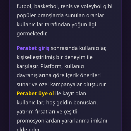
futbol, basketbol, tenis ve voleybol gibi
popüler branşlarda sunulan oranlar
kullanıcılar tarafından yoğun ilgi
görmektedir.
Perabet giriş
sonrasında kullanıcılar,
kişiselleştirilmiş bir deneyim ile
karşılaşır. Platform, kullanıcı
davranışlarına göre içerik önerileri
sunar ve özel kampanyalar oluşturur.
Perabet üye ol
ile kayıt olan
kullanıcılar; hoş geldin bonusları,
yatırım fırsatları ve çeşitli
promosyonlardan yararlanma imkânı
elde eder.