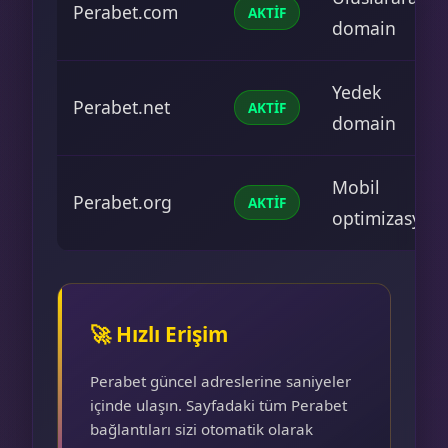
Perabet.com
AKTİF
domain
Yedek
Perabet.net
AKTİF
domain
Mobil
Perabet.org
AKTİF
optimizasyon
🚀 Hızlı Erişim
Perabet güncel adreslerine saniyeler
içinde ulaşın. Sayfadaki tüm Perabet
bağlantıları sizi otomatik olarak