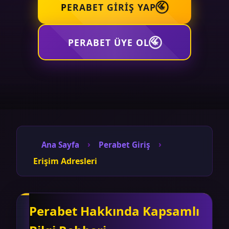
PERABET GIRIŞ YAP
PERABET ÜYE OL
›
›
Ana Sayfa
Perabet Giriş
Erişim Adresleri
Perabet Hakkında Kapsamlı
Perabet
, online bahis ve casino
dünyasında güven, performans ve