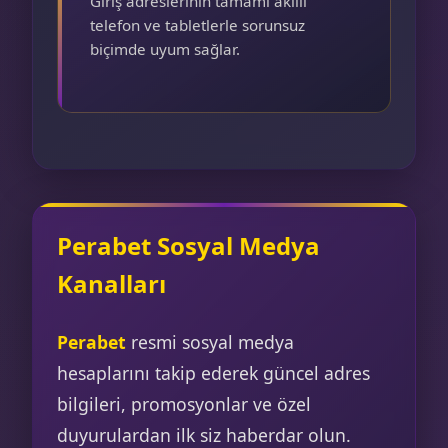
Giriş adreslerinin tamamı akıllı
telefon ve tabletlerle sorunsuz
biçimde uyum sağlar.
Perabet Sosyal Medya
Kanalları
Perabet
resmi sosyal medya
hesaplarını takip ederek güncel adres
bilgileri, promosyonlar ve özel
duyurulardan ilk siz haberdar olun.