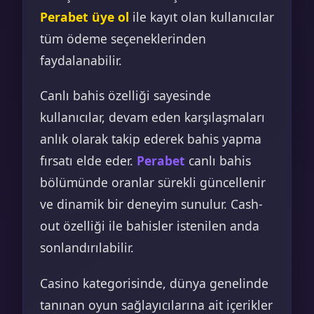
Perabet üye ol
ile kayıt olan kullanıcılar
tüm ödeme seçeneklerinden
faydalanabilir.
Canlı bahis özelliği sayesinde
kullanıcılar, devam eden karşılaşmaları
anlık olarak takip ederek bahis yapma
fırsatı elde eder.
Perabet
canlı bahis
bölümünde oranlar sürekli güncellenir
ve dinamik bir deneyim sunulur. Cash-
out özelliği ile bahisler istenilen anda
sonlandırılabilir.
Casino kategorisinde, dünya genelinde
tanınan oyun sağlayıcılarına ait içerikler