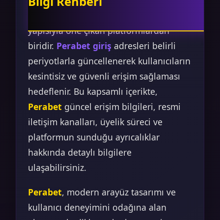
Bilgi Rehberi
erişilebilirlik kriterlerini ön planda tutan
yapısıyla öne çıkan platformlardan
biridir.
Perabet giriş
adresleri belirli
periyotlarla güncellenerek kullanıcıların
kesintisiz ve güvenli erişim sağlaması
hedeflenir. Bu kapsamlı içerikte,
Perabet
güncel erişim bilgileri, resmi
iletişim kanalları, üyelik süreci ve
platformun sunduğu ayrıcalıklar
hakkında detaylı bilgilere
ulaşabilirsiniz.
Perabet
, modern arayüz tasarımı ve
kullanıcı deneyimini odağına alan