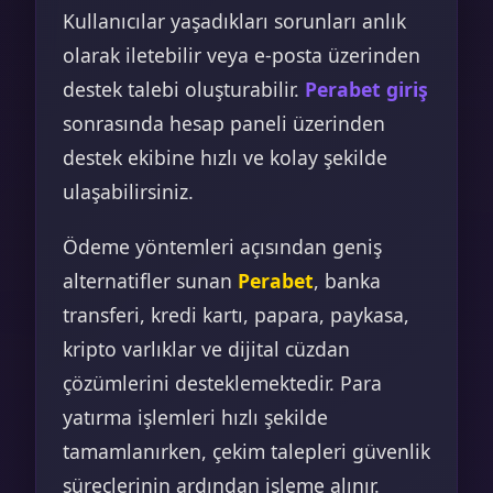
Kullanıcılar yaşadıkları sorunları anlık
olarak iletebilir veya e-posta üzerinden
destek talebi oluşturabilir.
Perabet giriş
sonrasında hesap paneli üzerinden
destek ekibine hızlı ve kolay şekilde
ulaşabilirsiniz.
Ödeme yöntemleri açısından geniş
alternatifler sunan
Perabet
, banka
transferi, kredi kartı, papara, paykasa,
kripto varlıklar ve dijital cüzdan
çözümlerini desteklemektedir. Para
yatırma işlemleri hızlı şekilde
tamamlanırken, çekim talepleri güvenlik
süreçlerinin ardından işleme alınır.