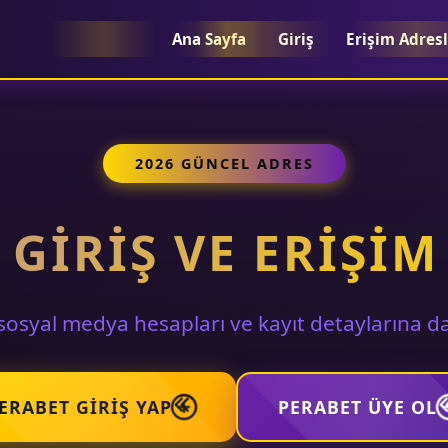
Ana Sayfa
Giriş
Erişim Adresl
2026 GÜNCEL ADRES
 GIRIŞ VE ERIŞIM
, sosyal medya hesapları ve kayıt detaylarına dai
ERABET GIRIŞ YAP
PERABET ÜYE OL